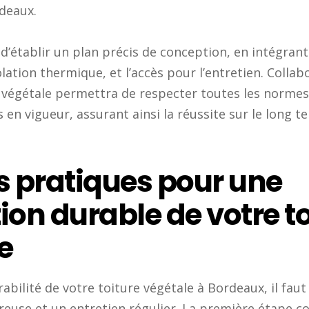
deaux.
al d’établir un plan précis de conception, en intégran
solation thermique, et l’accès pour l’entretien. Colla
 végétale permettra de respecter toutes les normes
en vigueur, assurant ainsi la réussite sur le long t
MENU
Z
s pratiques pour une
C
Home
ion durable de votre to
P
Nos Prestations
n
e
Contact
d
P
abilité de votre toiture végétale à Bordeaux, il faut
B
ureuse et un entretien régulier. La première étape c