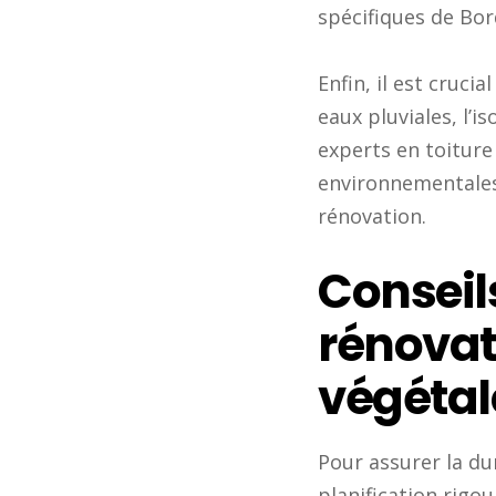
spécifiques de Bor
Enfin, il est cruci
eaux pluviales, l’i
experts en toiture
environnementales 
rénovation.
NOS COUVREURS SE DÉPLACENT À BORDEAUX ET DANS
Conseil
TOUTE LA GIRONDE.
rénovat
contact@tourny-couverture.com
végétal
9 Rue de Condé, 33000 Bordeaux, France
Pour assurer la dur
Tel.
06 40 88 79 68
planification rigo