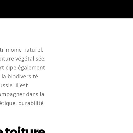
trimoine naturel,
oiture végétalisée.
articipe également
 la biodiversité
ssie, il est
ccompagner dans la
étique, durabilité
 toiture