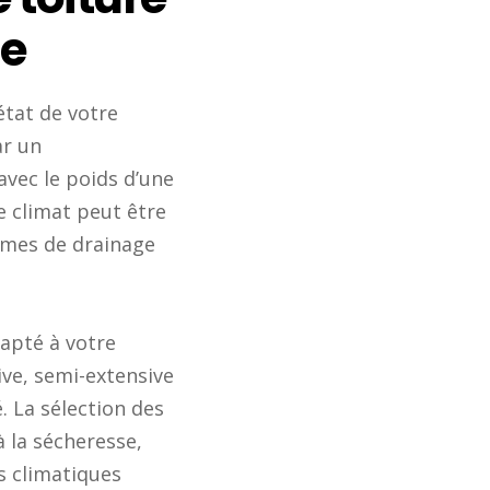
ie
état de votre
ar un
 avec le poids d’une
le climat peut être
èmes de drainage
dapté à votre
ive, semi-extensive
. La sélection des
 la sécheresse,
s climatiques