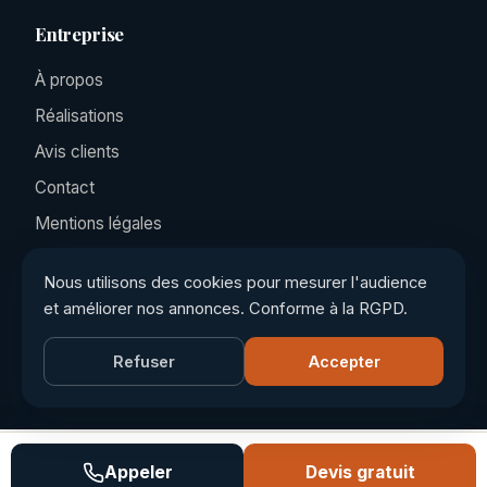
Entreprise
À propos
Réalisations
Avis clients
Contact
Mentions légales
Politique de confidentialité
Nous utilisons des cookies pour mesurer l'audience
et améliorer nos annonces. Conforme à la RGPD.
©
2026
Tourny Couverture, Tous droits réservés ·
Refuser
Accepter
tuturfu.com
Appeler
Devis gratuit