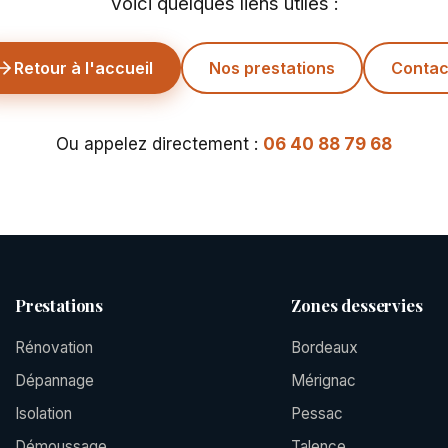
Voici quelques liens utiles :
Retour à l'accueil
Nos prestations
Contac
Ou appelez directement :
06 40 88 79 68
Prestations
Zones desservies
Rénovation
Bordeaux
Dépannage
Mérignac
Isolation
Pessac
Démoussage
Talence