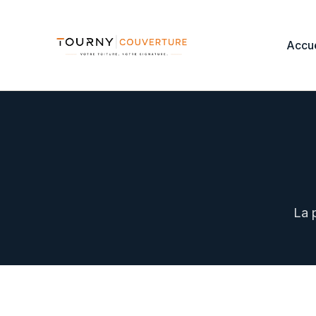
Accue
La 