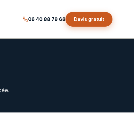
Devis gratuit
06 40 88 79 68
cée.