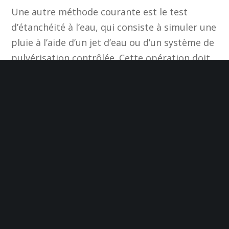
Une autre méthode courante est le test
d’étanchéité à l’eau, qui consiste à simuler une
pluie à l’aide d’un jet d’eau ou d’un système de
pulvérisation contrôlée. Cette opération doit
être réalisée avec précaution pour ne pas
endommager la toiture tout en permettant
de localiser les points faibles. En observant
l’intérieur de la maison pendant le test, il est
possible de repérer les infiltrations en temps
réel.
Enfin, l’intervention d’un professionnel en
toiture demeure souvent la solution la plus
sûre et la plus efficace. Ces experts disposent
d’un savoir-faire et d’équipements spécialisés