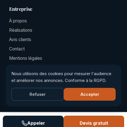
Entreprise
À propos
Réalisations
Avis clients
Contact
Mentions légales
Politique de confidentialité
Nous utilisons des cookies pour mesurer l'audience
et améliorer nos annonces. Conforme à la RGPD.
©
2026
Tourny Couverture, Tous droits réservés ·
Refuser
Accepter
tuturfu.com
Appeler
Devis gratuit